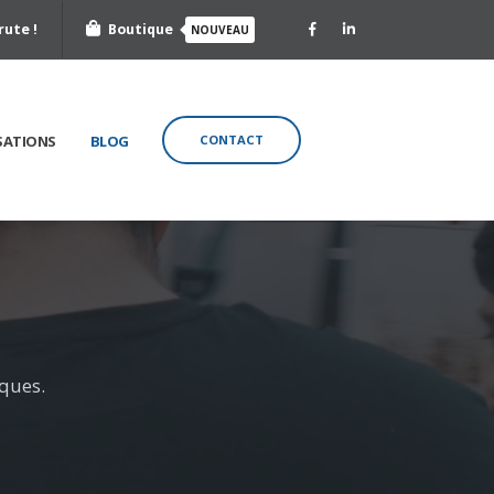
rute !
Boutique
NOUVEAU
SATIONS
BLOG
CONTACT
iques.